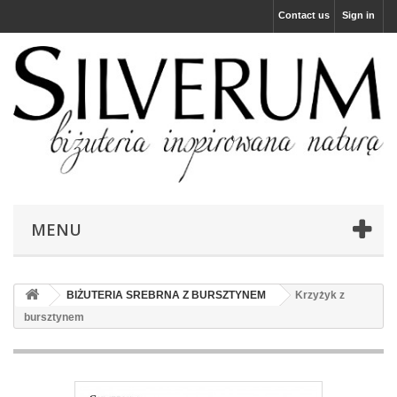
Contact us
Sign in
MENU
BIŻUTERIA SREBRNA Z BURSZTYNEM
Krzyżyk z
bursztynem