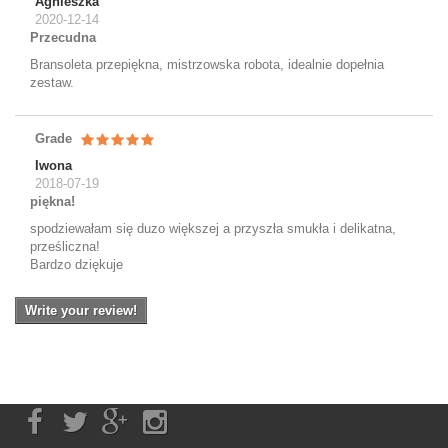
Agnieszka
2020-12-14
Przecudna
Bransoleta przepiękna, mistrzowska robota, idealnie dopełnia
zestaw.
Grade
Iwona
2018-07-19
piękna!
spodziewałam się duzo większej a przyszła smukła i delikatna,
prześliczna!
Bardzo dziękuje
Write your review!