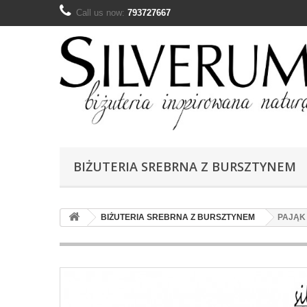
Call us now:
793727667
BIŻUTERIA SREBRNA Z BURSZTYNEM
BIŻUTERIA SREBRNA Z BURSZTYNEM
PAJĄK