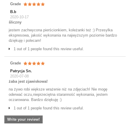
Grade
B.b
2020-10-17
śliczny
jestem zachwycona pierścionkiem, koleżanki też :) Przesylka
ekspresowa, jakość wykonania na najwyższym poziomie bardzo
dziękuję i polecam!
1 out of 1 people found this review useful.
Grade
Patrycja Sn.
2020-07-08
żaba jest zjawiskowa!
na żywo robi większe wrażenie niż na zdjęciach! Nie mogę
oderwać oczu,nieprzeciętna staranność wykonania, jestem
oczarowana. Bardzo dziękuję :)
1 out of 1 people found this review useful.
Write your review!