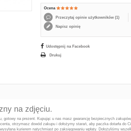
Ocena
Przeczytaj opinie użytkowników (
1
)
Napisz opinię
Udostępnij na Facebook
Drukuj
ny na zdjęciu.
 gotowy na prezent. Kupując u nas masz gwarancję bezpiecznych zakupów, w
centa, otrzymasz dowód zakupu i dołożymy starań, aby paczka dotarła do Cie
wysyłana kurierem natychmiast po zaksięgowaniu wpłaty. Dołożyliśmy wszelkic