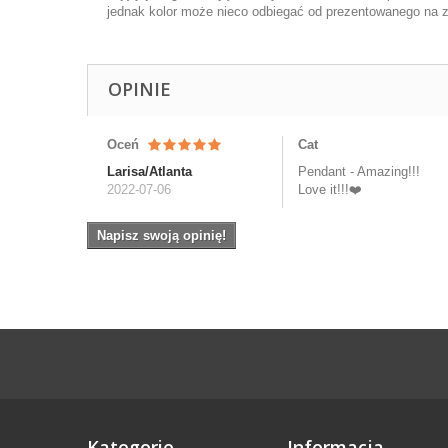
jednak kolor może nieco odbiegać od prezentowanego na z
OPINIE
Oceń
Cat
Larisa/Atlanta
Pendant - Amazing!!!
2022-07-06
Love it!!!❤️
Napisz swoją opinię!
Kategorie
Informacja