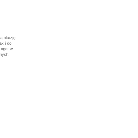
dą okazję,
ak i do
 agat w
nnych.