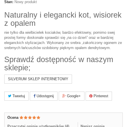
Stan:
Nowy produkt
Naturalny i elegancki kot, wisiorek
z opalem
nie tylko dla wielbicielek kociaków, bardzo efektowny, pomimo swej
prostej formy doskonale sprawdzi się „na co dzień” oraz w bardziej
eleganckich stylizacjach. Wykonany ze srebra ,zakończony ogonem ze
srebrnych łańcuszków ozdobiony pięknym opalem dendrytowym.
Sprawdź dostępność w naszym
sklepie;
SILVERUM SKLEP INTERNETOWY
Tweetuj
Udostępnij
Google+
Pinterest
Ocena
Przeczytaj opinie użytkowników (
4
)
Napisz opinię