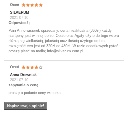
Oceń
SILVERUM
2021-07-10
Odpowiedź;
Pani Anno wisiorek sprzedany, cena nieaktualna (360zł) każdy
następny jest w innej cenie. Opale oraz Agaty użyte do tego wzoru
różnią się wielkością, jakością oraz ilością użytego srebra,
rozpiętość cen jest od 320zł do 480zł..W razie dodatkowych pytań
proszę pisać na maila; info@silverum.com.pl
Oceń
Anna Drewniak
2021-07-10
zapytanie o cenę
proszę o podanie ceny wisiorka
Napisz swoją opinię!