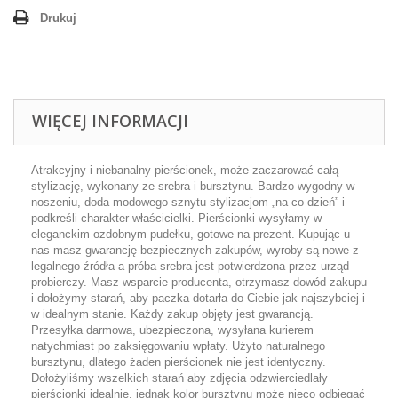
Drukuj
WIĘCEJ INFORMACJI
Atrakcyjny i niebanalny pierścionek, może zaczarować całą
stylizację, wykonany ze srebra i bursztynu. Bardzo wygodny w
noszeniu, doda modowego sznytu stylizacjom „na co dzień” i
podkreśli charakter właścicielki. Pierścionki wysyłamy w
eleganckim ozdobnym pudełku, gotowe na prezent. Kupując u
nas masz gwarancję bezpiecznych zakupów, wyroby są nowe z
legalnego źródła a próba srebra jest potwierdzona przez urząd
probierczy. Masz wsparcie producenta, otrzymasz dowód zakupu
i dołożymy starań, aby paczka dotarła do Ciebie jak najszybciej i
w idealnym stanie. Każdy zakup objęty jest gwarancją.
Przesyłka darmowa, ubezpieczona, wysyłana kurierem
natychmiast po zaksięgowaniu wpłaty. Użyto naturalnego
bursztynu, dlatego żaden pierścionek nie jest identyczny.
Dołożyliśmy wszelkich starań aby zdjęcia odzwierciedlały
pierścionki idealnie, jednak kolor bursztynu może nieco odbiegać