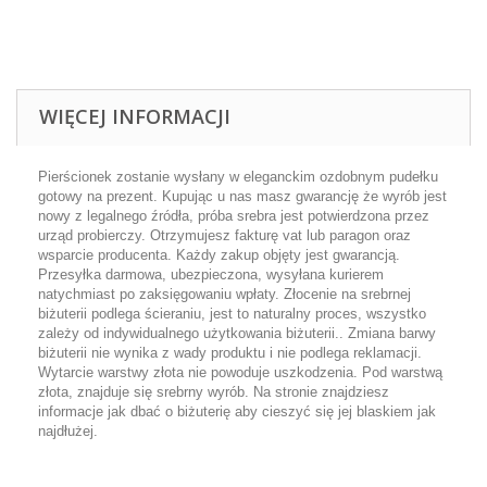
WIĘCEJ INFORMACJI
Pierścionek zostanie wysłany w eleganckim ozdobnym pudełku
gotowy na prezent. Kupując u nas masz gwarancję że wyrób jest
nowy z legalnego źródła, próba srebra jest potwierdzona przez
urząd probierczy. Otrzymujesz fakturę vat lub paragon oraz
wsparcie producenta. Każdy zakup objęty jest gwarancją.
Przesyłka darmowa, ubezpieczona, wysyłana kurierem
natychmiast po zaksięgowaniu wpłaty. Złocenie na srebrnej
biżuterii podlega ścieraniu, jest to naturalny proces, wszystko
zależy od indywidualnego użytkowania biżuterii.. Zmiana barwy
biżuterii nie wynika z wady produktu i nie podlega reklamacji.
Wytarcie warstwy złota nie powoduje uszkodzenia. Pod warstwą
złota, znajduje się srebrny wyrób. Na stronie znajdziesz
informacje jak dbać o biżuterię aby cieszyć się jej blaskiem jak
najdłużej.