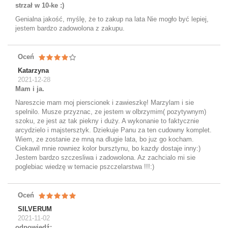
strzał w 10-ke :)
Genialna jakość, myślę, że to zakup na lata Nie mogło być lepiej,
jestem bardzo zadowolona z zakupu.
Oceń
Katarzyna
2021-12-28
Mam i ja.
Nareszcie mam moj pierscionek i zawieszkę! Marzylam i sie
spelnilo. Musze przyznac, ze jestem w olbrzymim( pozytywnym)
szoku, ze jest az tak piekny i duży. A wykonanie to faktycznie
arcydzielo i majstersztyk. Dziekuje Panu za ten cudowny komplet.
Wiem, ze zostanie ze mną na dlugie lata, bo juz go kocham.
Ciekawil mnie rowniez kolor bursztynu, bo kazdy dostaje inny:)
Jestem bardzo szczesliwa i zadowolona. Az zachcialo mi sie
poglebiac wiedzę w temacie pszczelarstwa !!!:)
Oceń
SILVERUM
2021-11-02
odpowiedź;