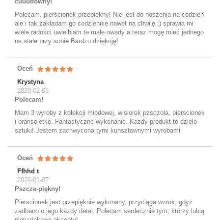
cuuudowny!
Polecam, pierścionek przepiękny! Nie jest do noszenia na codzień
ale i tak zakładam go codziennie nawet na chwilę :) sprawia mi
wiele radości uwielbiam te małe owady a teraz mogę mieć jednego
na stałe przy sobie.Bardzo dziękuję!
Oceń
Krystyna
2020-02-06
Polecam!
Mam 3 wyroby z kolekcji miodowej, wisiorek pzsczola, pierscionek
i bransoletke. Fantastyczne wykonanie. Kazdy produkt to dzielo
sztuki! Jestem zachwycona tymi kunsztownymi wyrobami
Oceń
Ffhhd t
2020-01-07
Pszcze-piękny!
Pierscionek jest przepięknie wykonany, przyciąga wzrok, gdyż
zadbano o jego każdy detal. Polecam serdecznie tym, którzy lubią
nietuzinkowe akcenty!